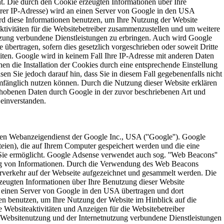
t. Die durch den Cookie erzeugten Informationen über Ihre
Ihrer IP-Adresse) wird an einen Server von Google in den USA
ird diese Informationen benutzen, um Ihre Nutzung der Website
tivitäten für die Websitebetreiber zusammenzustellen und um weitere
tzung verbundene Dienstleistungen zu erbringen. Auch wird Google
e übertragen, sofern dies gesetzlich vorgeschrieben oder soweit Dritte
iten. Google wird in keinem Fall Ihre IP-Adresse mit anderen Daten
en die Installation der Cookies durch eine entsprechende Einstellung
en Sie jedoch darauf hin, dass Sie in diesem Fall gegebenenfalls nicht
umfänglich nutzen können. Durch die Nutzung dieser Website erklären
erhobenen Daten durch Google in der zuvor beschriebenen Art und
einverstanden.
en Webanzeigendienst der Google Inc., USA (''Google''). Google
teien), die auf Ihrem Computer gespeichert werden und die eine
ie ermöglicht. Google Adsense verwendet auch sog. ''Web Beacons''
ng von Informationen. Durch die Verwendung des Web Beacons
rverkehr auf der Webseite aufgezeichnet und gesammelt werden. Die
eugten Informationen über Ihre Benutzung dieser Website
n einen Server von Google in den USA übertragen und dort
en benutzen, um Ihre Nutzung der Website im Hinblick auf die
 Websiteaktivitäten und Anzeigen für die Websitebetreiber
Websitenutzung und der Internetnutzung verbundene Dienstleistungen