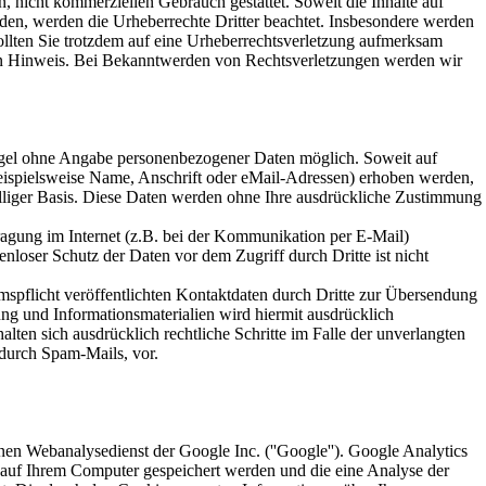
en, nicht kommerziellen Gebrauch gestattet. Soweit die Inhalte auf
urden, werden die Urheberrechte Dritter beachtet. Insbesondere werden
Sollten Sie trotzdem auf eine Urheberrechtsverletzung aufmerksam
en Hinweis. Bei Bekanntwerden von Rechtsverletzungen werden wir
egel ohne Angabe personenbezogener Daten möglich. Soweit auf
ispielsweise Name, Anschrift oder eMail-Adressen) erhoben werden,
iwilliger Basis. Diese Daten werden ohne Ihre ausdrückliche Zustimmung
ragung im Internet (z.B. bei der Kommunikation per E-Mail)
nloser Schutz der Daten vor dem Zugriff durch Dritte ist nicht
pflicht veröffentlichten Kontaktdaten durch Dritte zur Übersendung
ng und Informationsmaterialien wird hiermit ausdrücklich
alten sich ausdrücklich rechtliche Schritte im Falle der unverlangten
durch Spam-Mails, vor.
nen Webanalysedienst der Google Inc. (''Google''). Google Analytics
ie auf Ihrem Computer gespeichert werden und die eine Analyse der